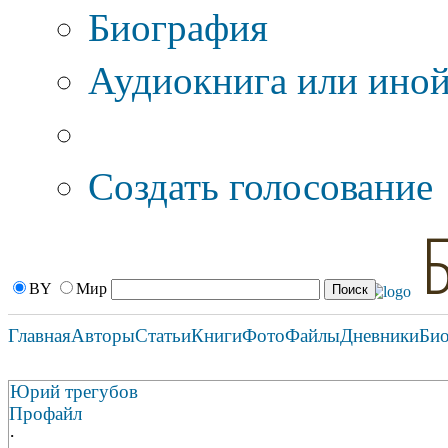
Биография
Аудиокнига или иной
Дополнительные оп
Создать голосование
BY
Мир
Главная
Авторы
Статьи
Книги
Фото
Файлы
Дневники
Би
Юрий трегубов
Профайл
·