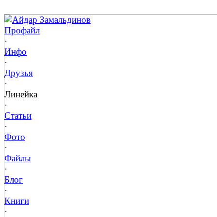
Айдар Замальдинов
Профайл
·
Инфо
·
Друзья
·
Линейка
·
Статьи
·
Фото
·
Файлы
·
Блог
·
Книги
·