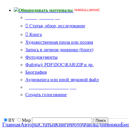
делитесь с миром!
Обнародовать материалы
Тип публикации
Статья, обзор, исследование
Книга
Художественная проза или поэзия
Запись в личном дневнике (блоге)
Фотодокументы
Файл(ы): PDF\DOC\RAR\ZIP и др.
Биография
Аудиокнига или иной звуковой файл
Дополнительные опции:
Создать голосование
BY
Мир
Главная
Авторы
Статьи
Книги
Фото
Файлы
Дневники
Би