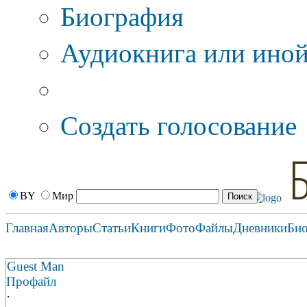
Биография
Аудиокнига или иной
Дополнительные оп
Создать голосование
BY
Мир
Главная
Авторы
Статьи
Книги
Фото
Файлы
Дневники
Би
Guest Man
Профайл
·