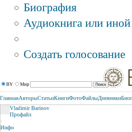
Биография
Аудиокнига или иной
Дополнительные оп
Создать голосование
BY
Мир
Главная
Авторы
Статьи
Книги
Фото
Файлы
Дневники
Био
Vladimir Barinov
Профайл
·
Инфо