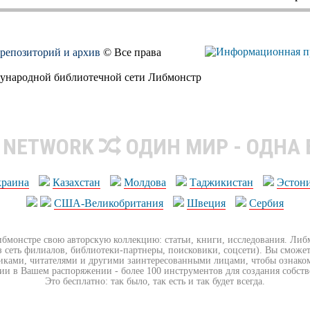
, репозиторий и архив
© Все права
дународной библиотечной сети Либмонстр
R NETWORK
ОДИН МИР - ОДНА
краина
Казахстан
Молдова
Таджикистан
Эстон
США-Великобритания
Швеция
Сербия
ибмонстре свою авторскую коллекцию: статьи, книги, исследования. Ли
з сеть филиалов, библиотеки-партнеры, поисковики, соцсети). Вы сможет
иками, читателями и другими заинтересованными лицами, чтобы ознако
ии в Вашем распоряжении - более 100 инструментов для создания собст
Это бесплатно: так было, так есть и так будет всегда.