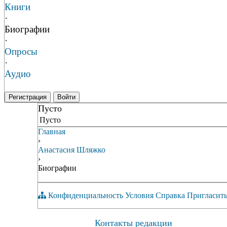
Книги
·
Биографии
·
Опросы
·
Аудио
Регистрация
Войти
Пусто
Пусто
Главная
›
Анастасия Шляжко
›
Биографии
Конфиденциальность
Условия
Справка
Пригласить
Контакты редакции