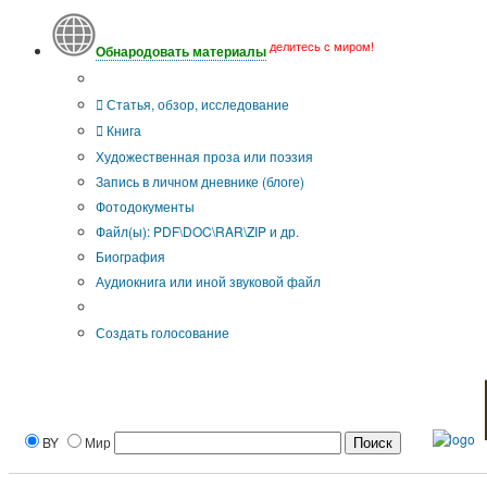
делитесь с миром!
Обнародовать материалы
Тип публикации
Статья, обзор, исследование
Книга
Художественная проза или поэзия
Запись в личном дневнике (блоге)
Фотодокументы
Файл(ы): PDF\DOC\RAR\ZIP и др.
Биография
Аудиокнига или иной звуковой файл
Дополнительные опции:
Создать голосование
BY
Мир