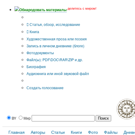
делитесь с миром!
Обнародовать материалы
Тип публикации
Статья, обзор, исследование
Книга
Художественная проза или поэзия
Запись в личном дневнике (блоге)
Фотодокументы
Файл(ы): PDF\DOC\RAR\ZIP и др.
Биография
Аудиокнига или иной звуковой файл
Дополнительные опции:
Создать голосование
BY
Мир
Главная
Авторы
Статьи
Книги
Фото
Файлы
Днев