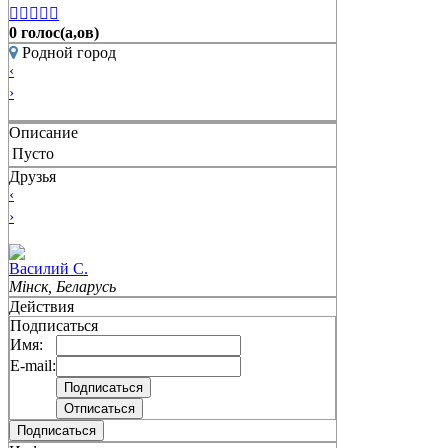





0 голос(а,ов)
Родной город
‹
›
Описание
Пусто
Друзья
‹
›
Вacилий С.
Мінск, Беларусь
Действия
Подписаться
Имя:
E-mail:
Подписаться