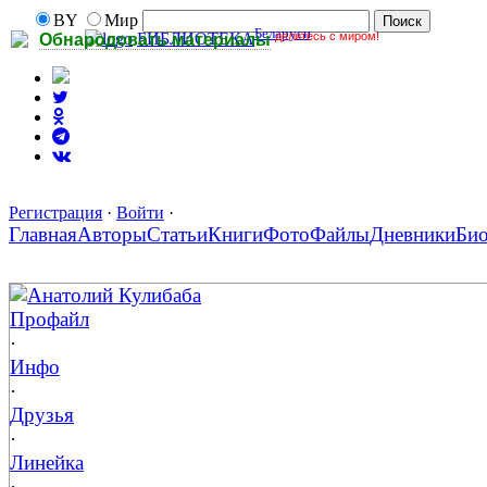
BY
Мир
Беларуси
делитесь с миром!
БИБЛИОТЕКА
Обнародовать материалы
Регистрация
·
Войти
·
Главная
Авторы
Статьи
Книги
Фото
Файлы
Дневники
Би
Анатолий Кулибаба
Профайл
·
Инфо
·
Друзья
·
Линейка
·