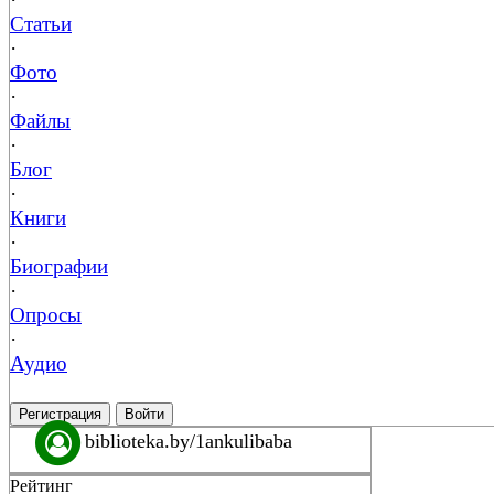
Статьи
·
Фото
·
Файлы
·
Блог
·
Книги
·
Биографии
·
Опросы
·
Аудио
Регистрация
Войти
biblioteka.by/1ankulibaba
Рейтинг