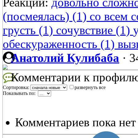
Реакции:
довольно сложно
(посмеялась) (1)
со всем с
грусть (1)
сочувствие (1)
обескураженность (1)
выз
Анатолий Кулибаба
·
3
Комментарии к профил
Сортировка:
развернуть все
Показывать по:
Комментариев пока нет