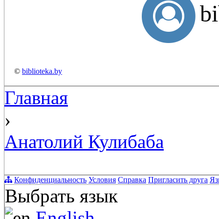
b
©
biblioteka.by
Главная
›
Анатолий Кулибаба
Конфиденциальность
Условия
Справка
Пригласить друга
Яз
Выбрать язык
English