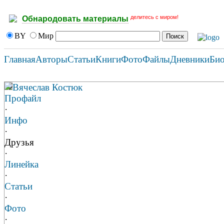
делитесь с миром!
Обнародовать материалы
BY
Мир
Главная
Авторы
Статьи
Книги
Фото
Файлы
Дневники
Би
Вячеслав Костюк
Профайл
·
Инфо
·
Друзья
·
Линейка
·
Статьи
·
Фото
·