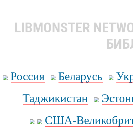
LIBMONSTER NETW
БИБ
Россия
Беларусь
Ук
Таджикистан
Эстон
США-Великобрит