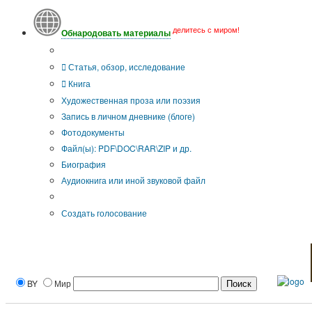
делитесь с миром!
Обнародовать материалы
Тип публикации
Статья, обзор, исследование
Книга
Художественная проза или поэзия
Запись в личном дневнике (блоге)
Фотодокументы
Файл(ы): PDF\DOC\RAR\ZIP и др.
Биография
Аудиокнига или иной звуковой файл
Дополнительные опции:
Создать голосование
BY
Мир