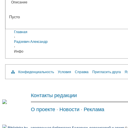
Описание
Пусто
Главная
›
Радзевич Александр
›
Инфо
Конфиденциальность
Условия
Справка
Пригласить друга
Яз
Контакты редакции
О проекте
·
Новости
·
Реклама
Biblioteka.by - электронная библиотека Беларуси, репозиторий и архив
© 