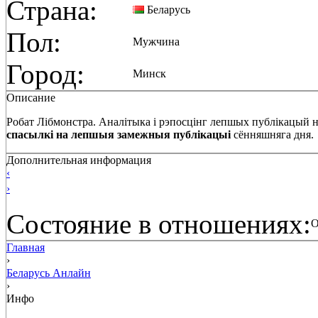
Страна:
Беларусь
Пол:
Мужчина
Город:
Минск
Описание
Робат Лібмонстра. Аналітыка і рэпосцінг лепшых публікацый
спасылкі на лепшыя замежныя публікацыі
сённяшняга дня.
Дополнительная информация
‹
›
Состояние в отношениях:
О
Главная
›
Беларусь Анлайн
›
Инфо