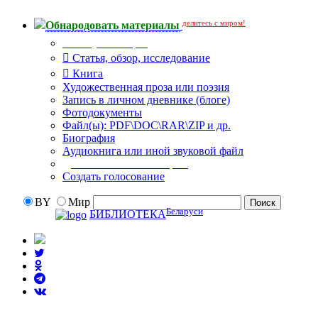
делитесь с миром!
Обнародовать материалы
Тип публикации
Статья, обзор, исследование
Книга
Художественная проза или поэзия
Запись в личном дневнике (блоге)
Фотодокументы
Файл(ы): PDF\DOC\RAR\ZIP и др.
Биография
Аудиокнига или иной звуковой файл
Дополнительные опции:
Создать голосование
BY
Мир
Беларуси
БИБЛИОТЕКА