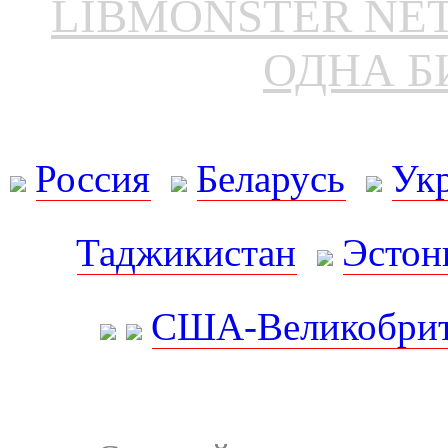
LIBMONSTER N
ОДНА Б
Россия
Беларусь
Ук
Таджикистан
Эстон
США-Великобрит