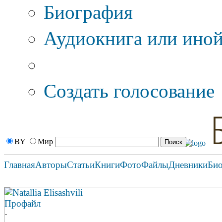
Биография
Аудиокнига или иной
Дополнительные оп
Создать голосование
BY
Мир
Главная
Авторы
Статьи
Книги
Фото
Файлы
Дневники
Би
Natallia Elisashvili
Профайл
·