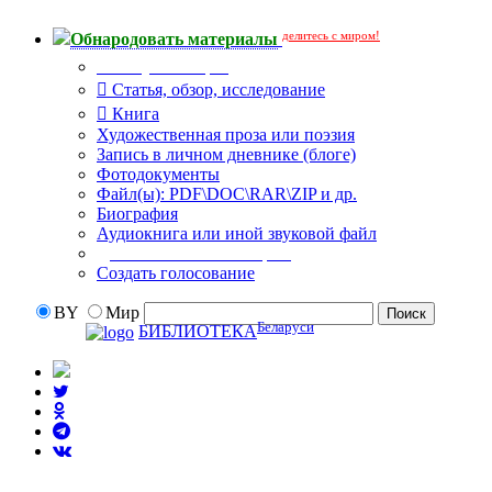
делитесь с миром!
Обнародовать материалы
Тип публикации
Статья, обзор, исследование
Книга
Художественная проза или поэзия
Запись в личном дневнике (блоге)
Фотодокументы
Файл(ы): PDF\DOC\RAR\ZIP и др.
Биография
Аудиокнига или иной звуковой файл
Дополнительные опции:
Создать голосование
BY
Мир
Беларуси
БИБЛИОТЕКА