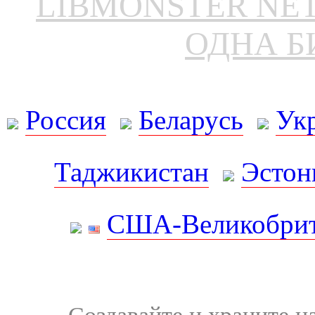
LIBMONSTER N
ОДНА Б
Россия
Беларусь
Ук
Таджикистан
Эстон
США-Великобрит