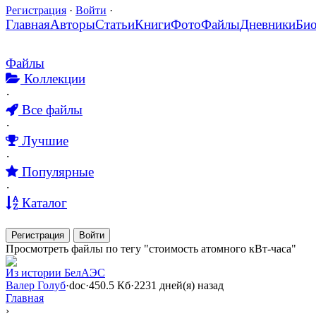
Регистрация
·
Войти
·
Главная
Авторы
Статьи
Книги
Фото
Файлы
Дневники
Би
Файлы
Коллекции
·
Все файлы
·
Лучшие
·
Популярные
·
Каталог
Регистрация
Войти
Просмотреть файлы по тегу "стоимость атомного кВт-часа"
Из истории БелАЭС
Валер Голуб
·
doc
·
450.5 Кб
·
2231 дней(я) назад
Главная
›