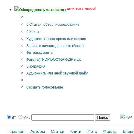
делитесь с миром!
Обнародовать материалы
Тип публикации
Статья, обзор, исследование
Книга
Художественная проза или поэзия
Запись в личном дневнике (блоге)
Фотодокументы
Файл(ы): PDF\DOC\RAR\ZIP и др.
Биография
Аудиокнига или иной звуковой файл
Дополнительные опции:
Создать голосование
BY
Мир
Главная
Авторы
Статьи
Книги
Фото
Файлы
Днев