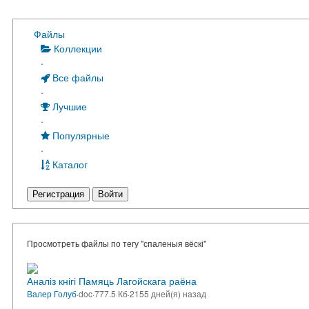
Файлы
Коллекции
·
Все файлы
·
Лучшие
·
Популярные
·
Каталог
Регистрация
Войти
Просмотреть файлы по тегу "спаленыя вёскі"
Аналіз кнігі Памяць Лагойскага раёна
Валер Голуб
·
doc
·
777.5 Кб
·
2155 дней(я) назад