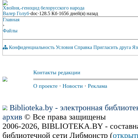
Хвойня,-геноцид белорусского народа
Валер Голуб
·
doc
·
128.5 Кб
·
1656 дней(я) назад
Главная
›
Файлы
Конфиденциальность
Условия
Справка
Пригласить друга
Яз
Контакты редакции
О проекте
·
Новости
·
Реклама
Biblioteka.by - электронная библиот
архив
© Все права защищены
2006-2026, BIBLIOTEKA.BY - составн
библиотечной сети Либмонстр (
открыт