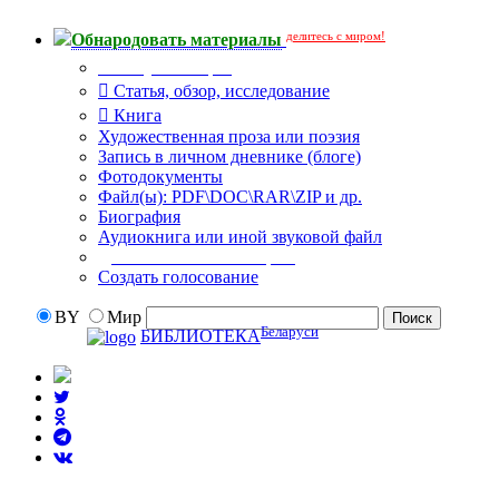
делитесь с миром!
Обнародовать материалы
Тип публикации
Статья, обзор, исследование
Книга
Художественная проза или поэзия
Запись в личном дневнике (блоге)
Фотодокументы
Файл(ы): PDF\DOC\RAR\ZIP и др.
Биография
Аудиокнига или иной звуковой файл
Дополнительные опции:
Создать голосование
BY
Мир
Беларуси
БИБЛИОТЕКА