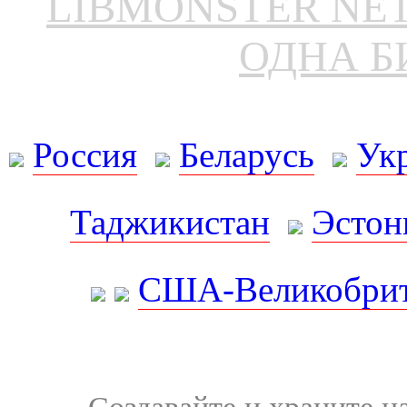
LIBMONSTER N
ОДНА Б
Россия
Беларусь
Ук
Таджикистан
Эстон
США-Великобрит