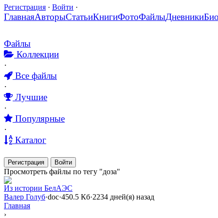
Регистрация
·
Войти
·
Главная
Авторы
Статьи
Книги
Фото
Файлы
Дневники
Би
Файлы
Коллекции
·
Все файлы
·
Лучшие
·
Популярные
·
Каталог
Регистрация
Войти
Просмотреть файлы по тегу "доза"
Из истории БелАЭС
Валер Голуб
·
doc
·
450.5 Кб
·
2234 дней(я) назад
Главная
›