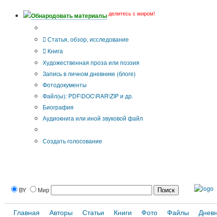
делитесь с миром!
Обнародовать материалы
Тип публикации
Статья, обзор, исследование
Книга
Художественная проза или поэзия
Запись в личном дневнике (блоге)
Фотодокументы
Файл(ы): PDF\DOC\RAR\ZIP и др.
Биография
Аудиокнига или иной звуковой файл
Дополнительные опции:
Создать голосование
BY
Мир
Главная
Авторы
Статьи
Книги
Фото
Файлы
Днев