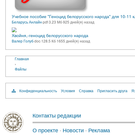
Учебное пособие "Геноцид белорусского народа" для 10-11 к
Беларусь Анлайн
·
pdf
·
3.23 Мб
·
925 дней(я) назад
Хвойня,-геноцид белорусского народа
Валер Голуб
·
doc
·
128.5 Кб
·
1655 дней(я) назад
Главная
›
Файлы
Конфиденциальность
Условия
Справка
Пригласить друга
Яз
Контакты редакции
О проекте
·
Новости
·
Реклама