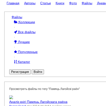
Главная
Авторы
Статьи
Книги
Фото
Файлы
Днев
Файлы
Коллекции
·
Все файлы
·
Лучшие
·
Популярные
·
Каталог
Регистрация
Войти
Просмотреть файлы по тегу "Памяць Лагойскі раён"
Аналіз кнігі Памяць Лагойскага раёна
Валер Голуб
·
doc
·
777.5 Кб
·
2154 дней(я) назад