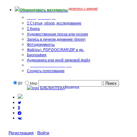
делитесь с миром!
Обнародовать материалы
Тип публикации
Статья, обзор, исследование
Книга
Художественная проза или поэзия
Запись в личном дневнике (блоге)
Фотодокументы
Файл(ы): PDF\DOC\RAR\ZIP и др.
Биография
Аудиокнига или иной звуковой файл
Дополнительные опции:
Создать голосование
BY
Мир
Беларуси
БИБЛИОТЕКА
Регистрация
·
Войти
·