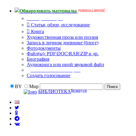
делитесь с миром!
Обнародовать материалы
Тип публикации
Статья, обзор, исследование
Книга
Художественная проза или поэзия
Запись в личном дневнике (блоге)
Фотодокументы
Файл(ы): PDF\DOC\RAR\ZIP и др.
Биография
Аудиокнига или иной звуковой файл
Дополнительные опции:
Создать голосование
BY
Мир
Беларуси
БИБЛИОТЕКА