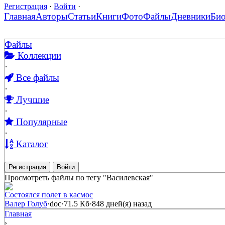
Регистрация
·
Войти
·
Главная
Авторы
Статьи
Книги
Фото
Файлы
Дневники
Би
Файлы
Коллекции
·
Все файлы
·
Лучшие
·
Популярные
·
Каталог
Регистрация
Войти
Просмотреть файлы по тегу "Василевская"
Состоялся полет в касмос
Валер Голуб
·
doc
·
71.5 Кб
·
848 дней(я) назад
Главная
›