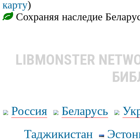
карту
)
Сохраняя наследие Белару
LIBMONSTER NETW
БИБ
Россия
Беларусь
Ук
Таджикистан
Эстон