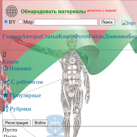
делитесь с миром!
Обнародовать материалы
BY
Мир
Главная
Авторы
Статьи
Книги
Фото
Файлы
Дневники
Би
Книги
Новинки
·
С рейтингом
·
Популярные
·
Рубрики
Регистрация
Войти
Пусто
Пусто