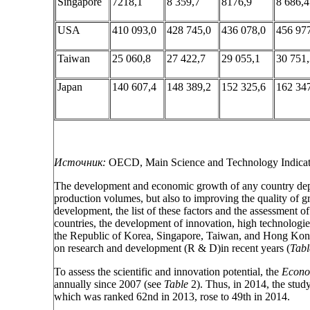
Singapore
7218,1
8 359,7
8176,9
8 686,4
USA
410 093,0
428 745,0
436 078,0
456 97
Taiwan
25 060,8
27 422,7
29 055,1
30 751,
Japan
140 607,4
148 389,2
152 325,6
162 34
Источник:
OECD, Main Science and Technology Indicato
The development and economic growth of any country depend
production volumes, but also to improving the quality of gr
development, the list of these factors and the assessment o
countries, the development of innovation, high technologi
the Republic of Korea, Singapore, Taiwan, and Hong Kong
on research and development (R & D)in recent years (
Tabl
To assess the scientific and innovation potential, the
Econom
annually since 2007 (see
Table
2). Thus, in 2014, the stud
which was ranked 62nd in 2013, rose to 49th in 2014.