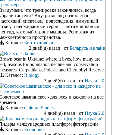
тренажере
Вы думали, что тренировка закончилась, когда
убрали гантели? Внутри мышц начинается
настоящий спектакль: повреждения, иммунный
ответ, и неожиданный герой — антимикробный
пептид, который строит мышцы. Репортаж из
межклеточного пространства.
Каталог:
Биотехнология
2 дней(я) назад
·
от
Беларусь Анлайн
Bears of Ukraine
Brown bear in Ukraine: where it lives, how many are
left, reasons for population decline and conservation
measures. Carpathians, Polesie and Chernobyl Reserve.
Каталог:
Biology
3 дней(я) назад
·
от
Наука 2.0.
Советское шампанское - для всех и каждого на
все времена
Советское шампанское - для всех и каждого на все
времена
Каталог:
Cultural Studies
4 дней(я) назад
·
от
Наука 2.0.
Лидеры международных платформ фотографий
Лидеры международных платформ фотографий
Каталог:
Economics
4 дней(я) назад
·
от
Наука 2.0.