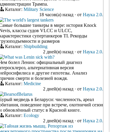
администрации Трампа.
Каталог:
Military Science
18 часов(а) назад
·
от
Наука 2.0.
The world's largest tankers
Самые большие танкеры в мире: история Knock
Nevis, классы судов VLCC и ULCC,
характеристики супертанкеров TI. Рекорды
грузоподъемности и размеров
Каталог:
Shipbuilding
2 дней(я) назад
·
от
Наука 2.0.
What was Lenin sick with?
Чем болел Ленин: официальный диагноз
атеросклероз, альтернативная версия
нейросифилиса и другие гипотезы. Анализ
причин смерти и болезней вождя.
Каталог:
Medicine
2 дней(я) назад
·
от
Наука 2.0.
BearsofBelarus
Бурый медведь в Беларуси: численность, ареал
обитания, поведение при встрече, охотничий сезон
и обновлённый статус в Красной книге.
Каталог:
Ecology
2 дней(я) назад
·
от
Наука 2.0.
Тайная жизнь мышц. Репортаж из
межклеточного пространства после тренировки на