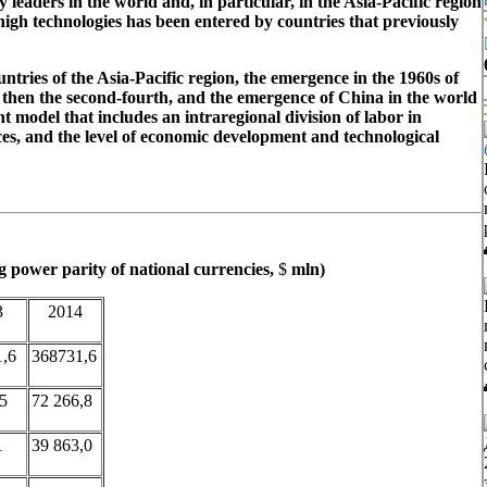
eaders in the world and, in particular, in the Asia-Pacific region
igh technologies has been entered by countries that previously
tries of the Asia-Pacific region, the emergence in the 1960s of
d then the second-fourth, and the emergence of China in the world
 model that includes an intraregional division of labor in
es, and the level of economic development and technological
 power parity of national currencies,
$
mln)
3
2014
1,6
368731,6
5
72 266,8
1
39 863,0