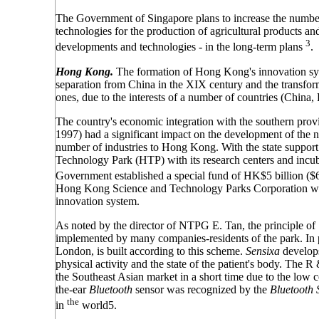
The Government of Singapore plans to increase the numbe
technologies for the production of agricultural products and
3
developments and technologies - in the long-term plans
.
Hong Kong.
The formation of Hong Kong's innovation syste
separation from China in the XIX century and the transform
ones, due to the interests of a number of countries (China,
The country's economic integration with the southern prov
1997) had a significant impact on the development of the na
number of industries to Hong Kong. With the state suppor
Technology Park (HTP) with its research centers and incu
Government established a special fund of HK$5 billion ($6
Hong Kong Science and Technology Parks Corporation was e
innovation system.
As noted by the director of NTPG E. Tan, the principle o
implemented by many companies-residents of the park. In p
London, is built according to this scheme.
Sensixa
develops
physical activity and the state of the patient's body. The
the Southeast Asian market in a short time due to the low 
the-ear
Bluetooth
sensor was recognized by the
Bluetooth 
the
in
world5.