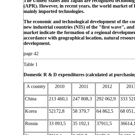
The United States and Japan are recognized technology l
(APR). However, in recent years, the world market of h
mainly imported technologies.
The economic and technological development of the coun
new industrial countries (NIS) of the "first wave", an
market indicate the formation of a regional development
accordance with geographical location, natural resourc
development.
page 42
Table 1
Domestic R & D expenditures (calculated at purchasing
A country
2010
2011
2012
201
China
213 460,1
247 808,3
292 062,9
333 52
Korea
52172,8
58 379,7
64 862,5
68 051,
Russia
33 093,5
35 192,1
37911,5
36614,