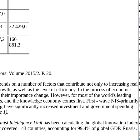
7,0
3
32 429,6
7,2
166
861,3
rs: Volume 2015/2. P. 20.
s on a number of factors that contribute not only to increasing real
owth, as well as the level of efficiency. In the process of economic
f their importance change. However, for most of the world's leading
es, and the knowledge economy comes first. First - wave NIS-primarily
-have significantly increased investment and government spending
e 1).
ist Intelligence Unit
has been calculating the global innovation index
y covered 143 countries, accounting for 99.4% of global GDP. Russia,