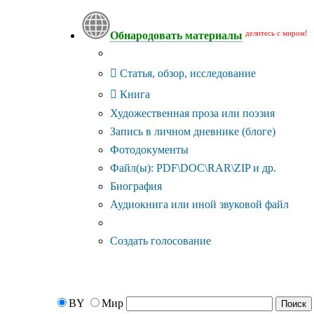
делитесь с миром!
Обнародовать материалы
Тип публикации
Статья, обзор, исследование
Книга
Художественная проза или поэзия
Запись в личном дневнике (блоге)
Фотодокументы
Файл(ы): PDF\DOC\RAR\ZIP и др.
Биография
Аудиокнига или иной звуковой файл
Дополнительные опции:
Создать голосование
BY
Мир