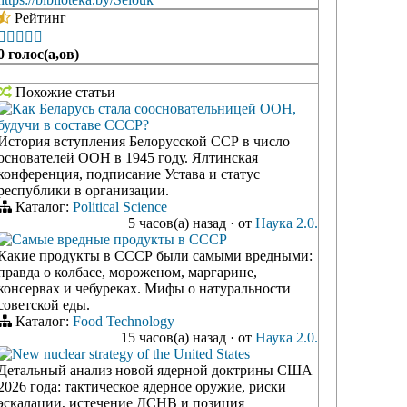
Рейтинг





0 голос(а,ов)
Похожие статьи
Как Беларусь стала соосновательницей ООН,
будучи в составе СССР?
История вступления Белорусской ССР в число
основателей ООН в 1945 году. Ялтинская
конференция, подписание Устава и статус
республики в организации.
Каталог:
Political Science
5 часов(а) назад
·
от
Наука 2.0.
Самые вредные продукты в СССР
Какие продукты в СССР были самыми вредными:
правда о колбасе, мороженом, маргарине,
консервах и чебуреках. Мифы о натуральности
советской еды.
Каталог:
Food Technology
15 часов(а) назад
·
от
Наука 2.0.
New nuclear strategy of the United States
Детальный анализ новой ядерной доктрины США
2026 года: тактическое ядерное оружие, риски
эскалации, истечение ДСНВ и позиция