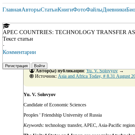
Главная
Авторы
Статьи
Книги
Фото
Файлы
Дневники
Би
APEC COUNTRIES: TECHNOLOGY TRANSFER A
Текст статьи
·
Комментарии
Регистрация
Войти
Автор(ы) публикации
:
Yu. V. Solovyov
→
Источник:
Asia and Africa Today, # 8.31 August 2
Yu. V. Solovyov
Candidate of Economic Sciences
Peoples ' Friendship University of Russia
Keywords:
technology transfer, APEC, Asia-Pacific region