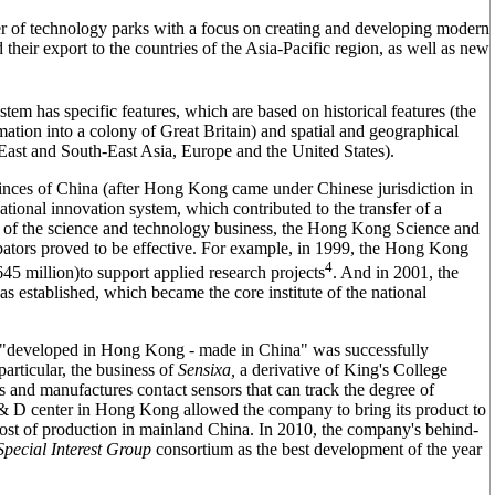
r of technology parks with a focus on creating and developing modern
 their export to the countries of the Asia-Pacific region, as well as new
m has specific features, which are based on historical features (the
ation into a colony of Great Britain) and spatial and geographical
 East and South-East Asia, Europe and the United States).
inces of China (after Hong Kong came under Chinese jurisdiction in
tional innovation system, which contributed to the transfer of a
t of the science and technology business, the Hong Kong Science and
bators proved to be effective. For example, in 1999, the Hong Kong
4
45 million)to support applied research projects
. And in 2001, the
stablished, which became the core institute of the national
f "developed in Hong Kong - made in China" was successfully
articular, the business of
Sensixa,
a derivative of King's College
 and manufactures contact sensors that can track the degree of
 R & D center in Hong Kong allowed the company to bring its product to
cost of production in mainland China. In 2010, the company's behind-
Special Interest Group
consortium as the best development of the year