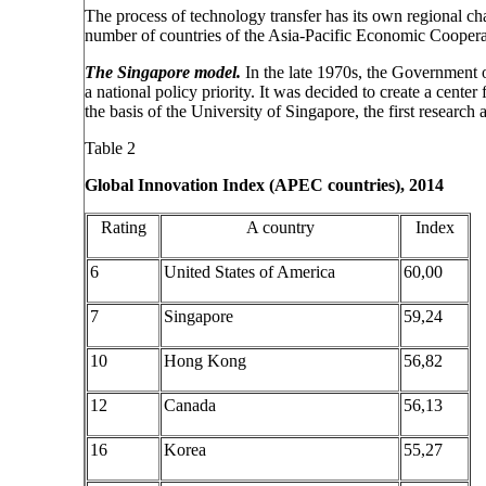
The process of technology transfer has its own regional char
number of countries of the Asia-Pacific Economic Cooper
The Singapore model.
In the late 1970s, the Government 
a national policy priority. It was decided to create a cente
the basis of the University of Singapore, the first resear
Table 2
Global Innovation Index (APEC countries), 2014
Rating
A country
Index
6
United States of America
60,00
7
Singapore
59,24
10
Hong Kong
56,82
12
Canada
56,13
16
Korea
55,27