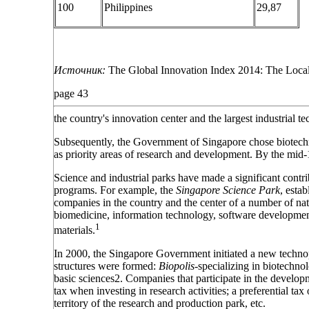
100
Philippines
29,87
Источник:
The Global Innovation Index 2014: The Local
page 43
the country's innovation center and the largest industrial 
Subsequently, the Government of Singapore chose biotechn
as priority areas of research and development. By the mid-
Science and industrial parks have made a significant contr
programs. For example, the
Singapore Science Park
, esta
companies in the country and the center of a number of na
biomedicine, information technology, software developmen
1
materials.
In 2000, the Singapore Government initiated a new techno
structures were formed:
Biopolis-
specializing in biotechno
basic
sciences2. Companies that participate in the developm
tax when investing in research activities; a preferential tax
territory of the research and production park, etc.