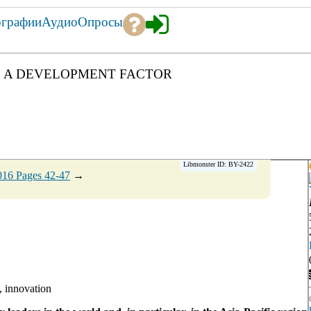
ографии
Аудио
Опросы
S A DEVELOPMENT FACTOR
Libmonster ID: BY-2422
016 Pages 42-47
→
, innovation