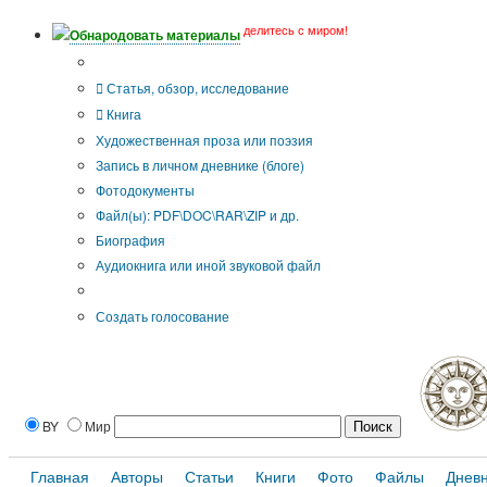
делитесь с миром!
Обнародовать материалы
Тип публикации
Статья, обзор, исследование
Книга
Художественная проза или поэзия
Запись в личном дневнике (блоге)
Фотодокументы
Файл(ы): PDF\DOC\RAR\ZIP и др.
Биография
Аудиокнига или иной звуковой файл
Дополнительные опции:
Создать голосование
BY
Мир
Главная
Авторы
Статьи
Книги
Фото
Файлы
Днев