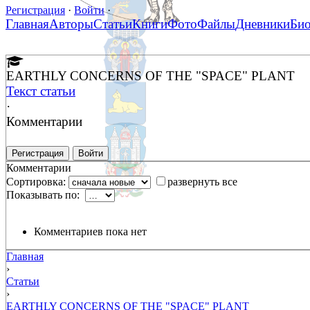
Регистрация
·
Войти
·
Главная
Авторы
Статьи
Книги
Фото
Файлы
Дневники
Би
EARTHLY CONCERNS OF THE "SPACE" PLANT
Текст статьи
·
Комментарии
Регистрация
Войти
Комментарии
Сортировка:
развернуть все
Показывать по:
Комментариев пока нет
Главная
›
Статьи
›
EARTHLY CONCERNS OF THE "SPACE" PLANT