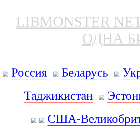
LIBMONSTER N
ОДНА Б
Россия
Беларусь
Ук
Таджикистан
Эстон
США-Великобрит