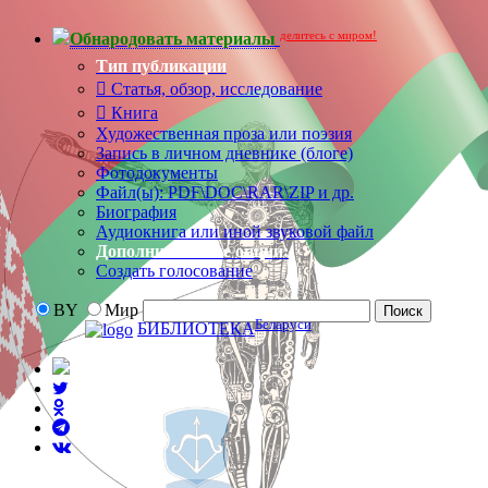
делитесь с миром!
Обнародовать материалы
Тип публикации
Статья, обзор, исследование
Книга
Художественная проза или поэзия
Запись в личном дневнике (блоге)
Фотодокументы
Файл(ы): PDF\DOC\RAR\ZIP и др.
Биография
Аудиокнига или иной звуковой файл
Дополнительные опции:
Создать голосование
BY
Мир
Беларуси
БИБЛИОТЕКА