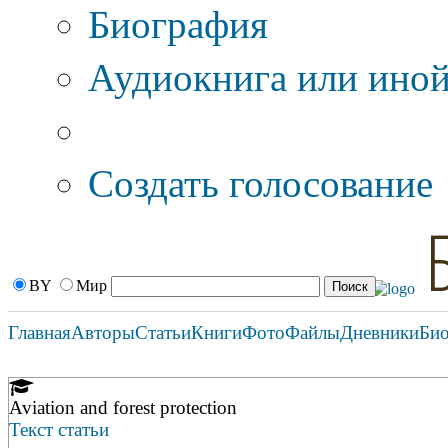
Биография
Аудиокнига или иной
Дополнительные оп
Создать голосование
BY
Мир
Главная
Авторы
Статьи
Книги
Фото
Файлы
Дневники
Би
Aviation and forest protection
Текст статьи