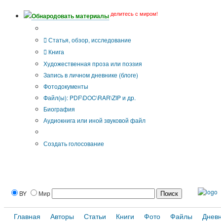
делитесь с миром!
Обнародовать материалы
Тип публикации
Статья, обзор, исследование
Книга
Художественная проза или поэзия
Запись в личном дневнике (блоге)
Фотодокументы
Файл(ы): PDF\DOC\RAR\ZIP и др.
Биография
Аудиокнига или иной звуковой файл
Дополнительные опции:
Создать голосование
BY
Мир
Главная
Авторы
Статьи
Книги
Фото
Файлы
Днев