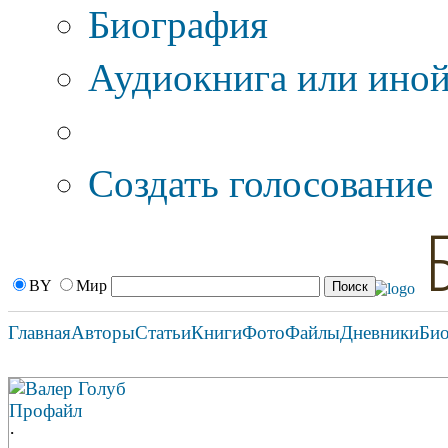
Биография
Аудиокнига или иной
Дополнительные оп
Создать голосование
BY
Мир
Главная
Авторы
Статьи
Книги
Фото
Файлы
Дневники
Би
Валер Голуб
Профайл
·