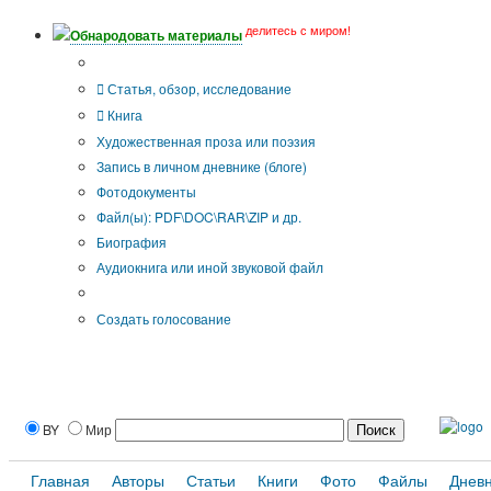
делитесь с миром!
Обнародовать материалы
Тип публикации
Статья, обзор, исследование
Книга
Художественная проза или поэзия
Запись в личном дневнике (блоге)
Фотодокументы
Файл(ы): PDF\DOC\RAR\ZIP и др.
Биография
Аудиокнига или иной звуковой файл
Дополнительные опции:
Создать голосование
BY
Мир
Главная
Авторы
Статьи
Книги
Фото
Файлы
Днев