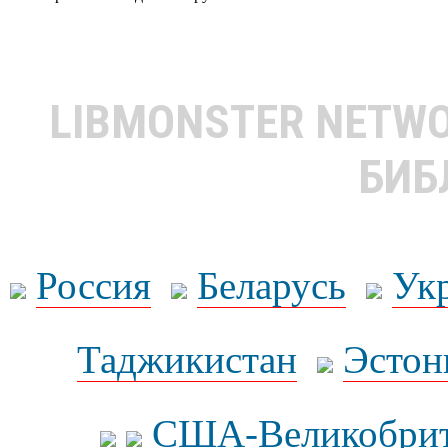
LIBMONSTER NETW
БИБ
Россия
Беларусь
Ук
Таджикистан
Эстон
США-Великобрит