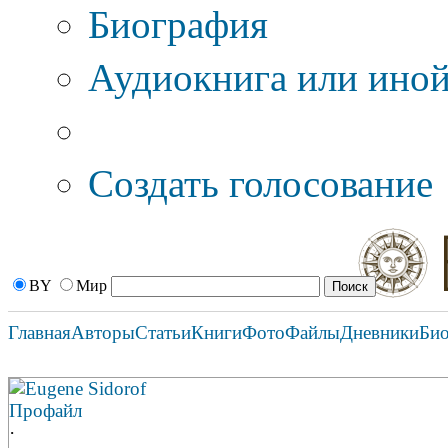
Биография
Аудиокнига или иной
Дополнительные оп
Создать голосование
BY
Мир
Главная
Авторы
Статьи
Книги
Фото
Файлы
Дневники
Би
Eugene Sidorof
Профайл
·