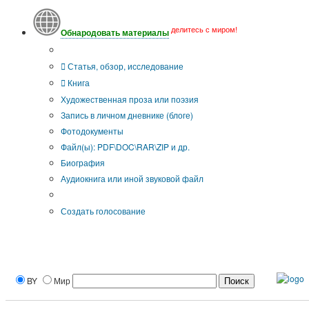
делитесь с миром!
Обнародовать материалы
Тип публикации
Статья, обзор, исследование
Книга
Художественная проза или поэзия
Запись в личном дневнике (блоге)
Фотодокументы
Файл(ы): PDF\DOC\RAR\ZIP и др.
Биография
Аудиокнига или иной звуковой файл
Дополнительные опции:
Создать голосование
BY
Мир