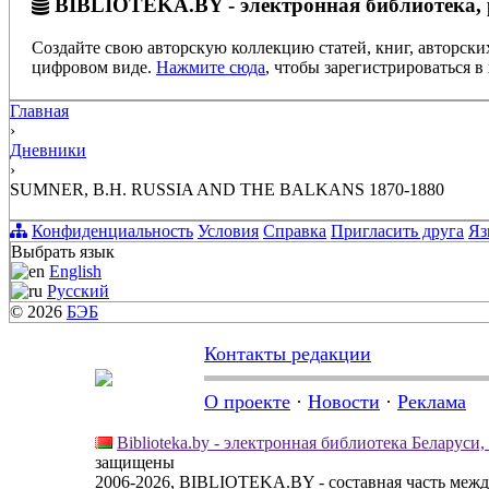
BIBLIOTEKA.BY - электронная библиотека, 
Создайте свою авторскую коллекцию статей, книг, авторски
цифровом виде.
Нажмите сюда
, чтобы зарегистрироваться в 
Главная
›
Дневники
›
SUMNER, B.H. RUSSIA AND THE BALKANS 1870-1880
Конфиденциальность
Условия
Справка
Пригласить друга
Яз
Выбрать язык
English
Русский
© 2026
БЭБ
Контакты редакции
О проекте
·
Новости
·
Реклама
Biblioteka.by - электронная библиотека Беларуси
защищены
2006-2026, BIBLIOTEKA.BY - составная часть меж