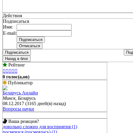
Действия
Подписаться
Имя:
E-mail:
Подписаться
Под
Назад в блог
Рейтинг





0 голос(а,ов)
Публикатор
Беларусь Анлайн
Минск, Беларусь
08.12.2017 (3165 дней(я) назад)
Вопросы науки
Ваша реакция?
довольно сложно для восприятия (1)
посмеялся (посмеялась) (1)