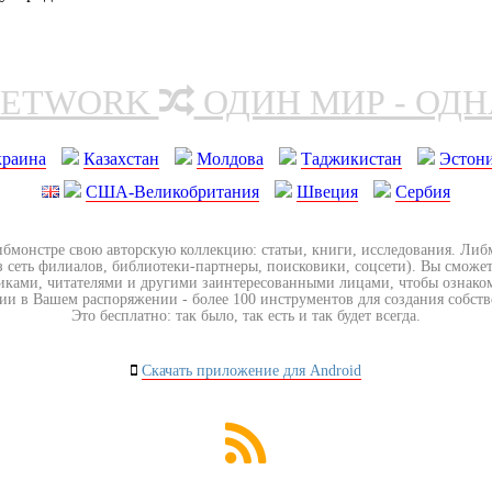
NETWORK
ОДИН МИР - ОД
краина
Казахстан
Молдова
Таджикистан
Эстон
США-Великобритания
Швеция
Сербия
ибмонстре свою авторскую коллекцию: статьи, книги, исследования. Ли
з сеть филиалов, библиотеки-партнеры, поисковики, соцсети). Вы сможет
иками, читателями и другими заинтересованными лицами, чтобы ознако
ии в Вашем распоряжении - более 100 инструментов для создания собст
Это бесплатно: так было, так есть и так будет всегда.
Скачать приложение для Android