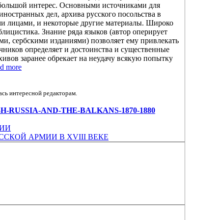
 большой интерес. Основными источниками для
ностранных дел, архива русского посольства в
ми лицами, и некоторые другие материалы. Широко
лицистика. Знание ряда языков (автор оперирует
ми, сербскими изданиями) позволяет ему привлекать
чников определяет и достоинства и существенные
хивов заранее обрекает на неудачу всякую попытку
d more
ась интересной редакторам.
NER-B-H-RUSSIA-AND-THE-BALKANS-1870-1880
БИИ
СКОЙ АРМИИ В XVIII ВЕКЕ