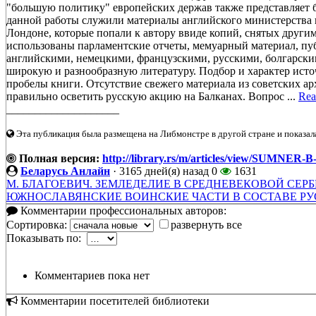
"большую политику" европейских держав также представляет
данной работы служили материалы английского министерства и
Лондоне, которые попали к автору ввиде копий, снятых други
использованы парламентские отчеты, мемуарный материал, пуб
английскими, немецкими, французскими, русскими, болгарски
широкую и разнообразную литературу. Подбор и характер исто
пробелы книги. Отсутствие свежего материала из советских ар
правильно осветить русскую акцию на Балканах. Вопрос ...
Rea
____________________
Эта публикация была размещена на Либмонстре в другой стране и показал
Полная версия:
http://library.rs/m/articles/view/SUM
Беларусь Анлайн
·
3165 дней(я) назад
0
1631
М. БЛАГОЕВИЧ. ЗЕМЛЕДЕЛИЕ В СРЕДНЕВЕКОВОЙ СЕР
ЮЖНОСЛАВЯНСКИЕ ВОИНСКИЕ ЧАСТИ В СОСТАВЕ РУС
Комментарии профессиональных авторов:
Сортировка:
развернуть все
Показывать по:
Комментариев пока нет
Комментарии посетителей библиотеки