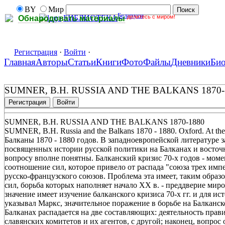
BY
Мир
Беларуси
делитесь с миром!
БИБЛИОТЕКА
Обнародовать материалы
Регистрация
·
Войти
·
Главная
Авторы
Статьи
Книги
Фото
Файлы
Дневники
Би
SUMNER, B.H. RUSSIA AND THE BALKANS 1870-
Регистрация
Войти
SUMNER, B.H. RUSSIA AND THE BALKANS 1870-1880
SUMNER, B.H. Russia and the Balkans 1870 - 1880. Oxford. At the 
Балканы 1870 - 1880 годов. В западноевропейской литературе за
посвященных истории русской политики на Балканах и восточн
вопросу вполне понятны. Балканский кризис 70-х годов - моме
соотношение сил, которое привело от распада "союза трех им
русско-французского союзов. Проблема эта имеет, таким образ
сил, борьба которых наполняет начало XX в. - преддверие ми
значение имеет изучение балканского кризиса 70-х гг. и для и
указывал Маркс, значительное поражение в борьбе на Балканс
Балканах распадается на две составляющих: деятельность прави
славянских комитетов и их агентов, с другой; наконец, вопрос 