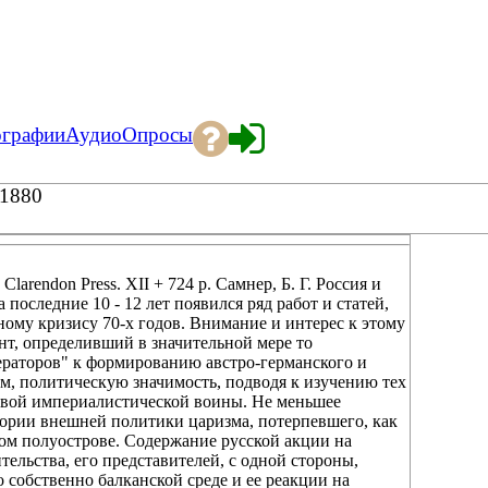
ографии
Аудио
Опросы
1880
Clarendon Press. XII + 724 p. Самнер, Б. Г. Россия и
 последние 10 - 12 лет появился ряд работ и статей,
ому кризису 70-х годов. Внимание и интерес к этому
нт, определивший в значительной мере то
ператоров" к формированию австро-германского и
ом, политическую значимость, подводя к изучению тех
ровой империалистической воины. Не меньшее
стории внешней политики царизма, потерпевшего, как
ком полуострове. Содержание русской акции на
тельства, его представителей, с одной стороны,
о собственно балканской среде и ее реакции на