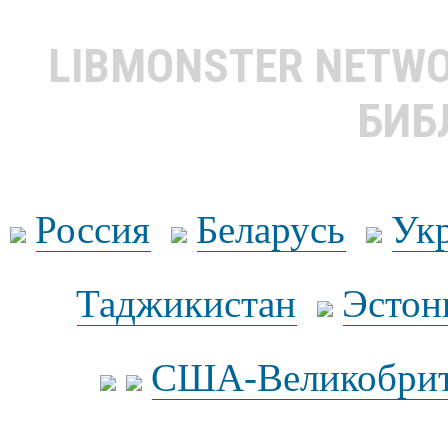
LIBMONSTER NETW
БИБ
Россия
Беларусь
Ук
Таджикистан
Эстон
США-Великобрит