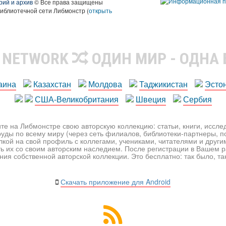
рий и архив
© Все права защищены
библиотечной сети Либмонстр (
открыть
R NETWORK
ОДИН МИР - ОДНА
аина
Казахстан
Молдова
Таджикистан
Эсто
США-Великобритания
Швеция
Сербия
те на Либмонстре свою авторскую коллекцию: статьи, книги, иссл
уды по всему миру (через сеть филиалов, библиотеки-партнеры, по
лкой на свой профиль с коллегами, учениками, читателями и друг
ь их со своим авторским наследием. После регистрации в Вашем 
ия собственной авторской коллекции. Это бесплатно: так было, так 
Скачать приложение для Android