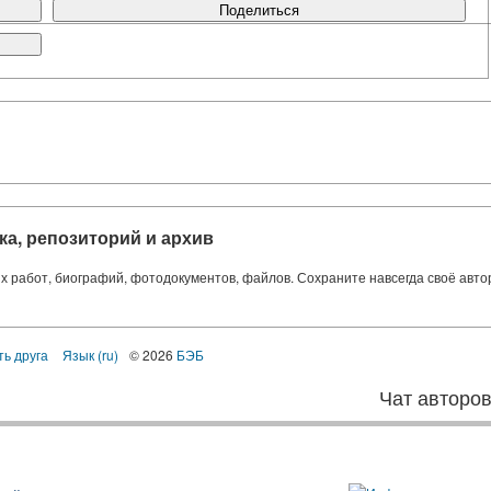
Поделиться
ка, репозиторий и архив
ких работ, биографий, фотодокументов, файлов. Сохраните навсегда своё авт
ть друга
Язык (ru)
© 2026
БЭБ
Чат авторо