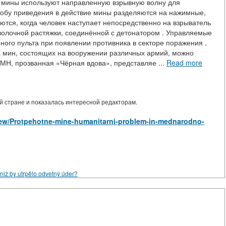
е мины используют направленную взрывную волну для
собу приведения в действие мины разделяются на нажимные,
ся, когда человек наступает непосредственно на взрыватель
олочной растяжки, соединённой с детонатором . Управляемые
ого пульта при появлении противника в секторе поражения .
 мин, состоящих на вооружении различных армий, можно
МН, прозванная «Чёрная вдова», представляе ...
Read more
 стране и показалась интересной редакторам.
s/view/Protpehotne-mine-humanitarni-problem-in-mednarodno-
niž by utrpělo odvetný úder?