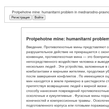
Protpehotne mine: humanitarni problem in mednarodno-pravno
Регистрация
Войти
Protpehotne mine: humanitarni proble
Введение. Противопехотные мины представляют со
разрушительное действие не прекращается с окон
конвенции, противопехотная мина — это боеприпас
непосредственного воздействия человека и вывод
нескольких людей . Эти устройства, заложенные в
комбатантами и мирными жителями, продолжая убив
после завершения конфликтов . По имеющимся оц
мин находятся в земле примерно в шестидесяти с
препятствуя возвращению людей к мирной жизни .
способу нанесения повреждений противопехотные
осколочные и кумулятивные . Фугасные мины пора
конечностей и компрессионные травмы . Осколоч
подготовленного корпуса или готовыми поражающ