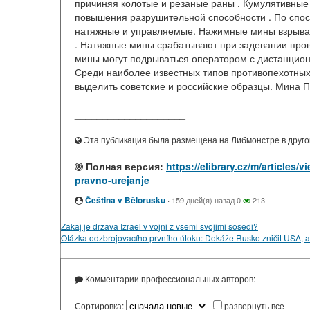
причиняя колотые и резаные раны . Кумулятивны
повышения разрушительной способности . По спо
натяжные и управляемые. Нажимные мины взрывают
. Натяжные мины срабатывают при задевании пров
мины могут подрываться оператором с дистанционн
Среди наиболее известных типов противопехотных
выделить советские и российские образцы. Мина П
____________________
Эта публикация была размещена на Либмонстре в другой
Полная версия:
https://elibrary.cz/m/article
pravno-urejanje
Čeština v Bělorusku
·
159 дней(я) назад
0
213
Zakaj je država Izrael v vojni z vsemi svojimi sosedi?
Otázka odzbrojovacího prvního útoku: Dokáže Rusko zničit USA, a
Комментарии профессиональных авторов:
Сортировка:
развернуть все