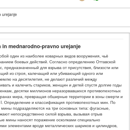
 urejanje
m in mednarodno-pravno urejanje
бой один из наиболее коварных видов вооружения, чьё
чанием боевых действий. Согласно определению Оттавской
, предназначенный для взрыва от присутствия, близости или
ящий из строя, калечащий или убивающий одного или
 землю на десятилетия, не делают различий между
ать и калечить стариков, женщин и детей спустя долгие годы
енкам, десятки миллионов неразорвавшихся противопехотных
транах мира, превращая обширные территории в зоны смерти и
 I. Определение и классификация противопехотных мин. По
 мины подразделяются на три основных типа: фугасные,
жают непосредственно силой взрыва, вызывая отрыв
ные мины наносят поражение осколками специально
ими элементами вроде металлических шариков и цилиндров,