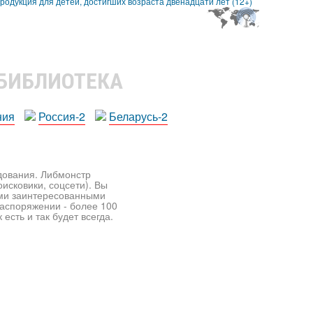
 БИБЛИОТЕКА
ния
Россия-2
Беларусь-2
едования. Либмонстр
исковики, соцсети). Вы
ими заинтересованными
распоряжении - более 100
есть и так будет всегда.