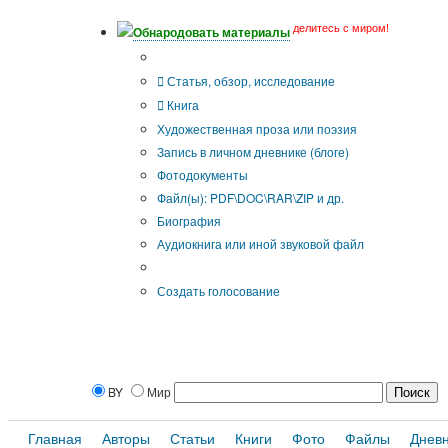
делитесь с миром!
Обнародовать материалы
Тип публикации
Статья, обзор, исследование
Книга
Художественная проза или поэзия
Запись в личном дневнике (блоге)
Фотодокументы
Файл(ы): PDF\DOC\RAR\ZIP и др.
Биография
Аудиокнига или иной звуковой файл
Дополнительные опции:
Создать голосование
BY
Мир
Главная
Авторы
Статьи
Книги
Фото
Файлы
Днев