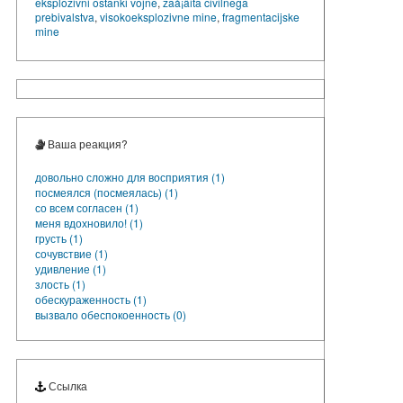
eksplozivni ostanki vojne
,
zaå¡äita civilnega
prebivalstva
,
visokoeksplozivne mine
,
fragmentacijske
mine
Ваша реакция?
довольно сложно для восприятия (1)
посмеялся (посмеялась) (1)
со всем согласен (1)
меня вдохновило! (1)
грусть (1)
сочувствие (1)
удивление (1)
злость (1)
обескураженность (1)
вызвало обеспокоенность (0)
Ссылка