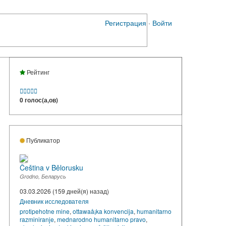
Регистрация
·
Войти
Рейтинг





0 голос(а,ов)
Публикатор
Čeština v Bělorusku
Grodno, Беларусь
03.03.2026 (159 дней(я) назад)
Дневник исследователя
protipehotne mine
,
ottawaå¡ka konvencija
,
humanitarno
razminiranje
,
mednarodno humanitarno pravo
,