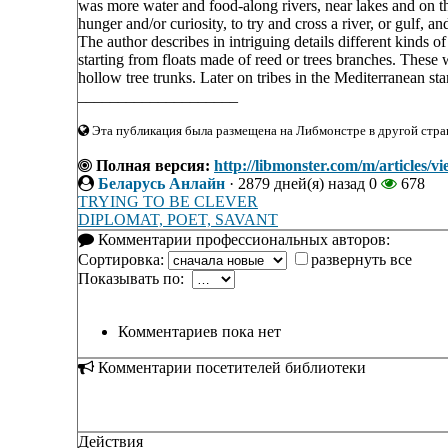
was more water and food-along rivers, near lakes and on the
hunger and/or curiosity, to try and cross a river, or gulf, a
The author describes in intriguing details different kinds of
starting from floats made of reed or trees branches. These 
hollow tree trunks. Later on tribes in the Mediterranean st
____________________
Эта публикация была размещена на Либмонстре в другой стран
Полная версия:
http://libmonster.com/m/arti
Беларусь Анлайн
·
2879 дней(я) назад
0
678
TRYING TO BE CLEVER
DIPLOMAT, POET, SAVANT
Комментарии профессиональных авторов:
Сортировка:
развернуть все
Показывать по:
Комментариев пока нет
Комментарии посетителей библиотеки
Действия