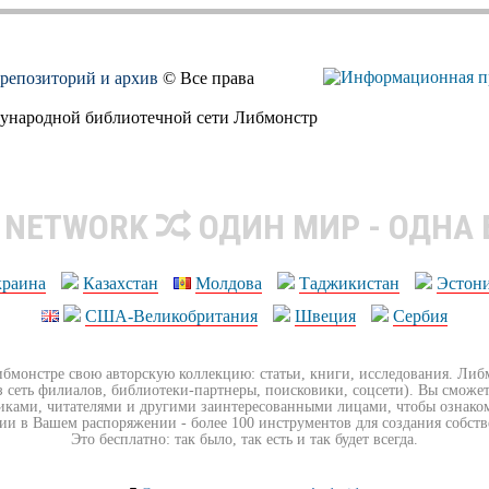
, репозиторий и архив
© Все права
дународной библиотечной сети Либмонстр
R NETWORK
ОДИН МИР - ОДНА
краина
Казахстан
Молдова
Таджикистан
Эстон
США-Великобритания
Швеция
Сербия
ибмонстре свою авторскую коллекцию: статьи, книги, исследования. Ли
з сеть филиалов, библиотеки-партнеры, поисковики, соцсети). Вы сможет
иками, читателями и другими заинтересованными лицами, чтобы ознако
ии в Вашем распоряжении - более 100 инструментов для создания собст
Это бесплатно: так было, так есть и так будет всегда.