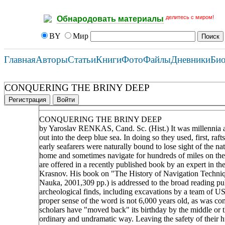
делитесь с миром!
Обнародовать материалы
BY
Мир
Главная
Авторы
Статьи
Книги
Фото
Файлы
Дневники
Би
CONQUERING THE BRINY DEEP
Регистрация
Войти
CONQUERING THE BRINY DEEP
by Yaroslav RENKAS, Cand. Sc. (Hist.) It was millennia ago
out into the deep blue sea. In doing so they used, first, raf
early seafarers were naturally bound to lose sight of the 
home and sometimes navigate for hundreds of miles on the 
are offered in a recently published book by an expert in th
Krasnov. His book on "The History of Navigation Techniq
Nauka, 2001,309 pp.) is addressed to the broad reading pub
archeological finds, including excavations by a team of US 
proper sense of the word is not 6,000 years old, as was c
scholars have "moved back" its birthday by the middle or t
ordinary and undramatic way. Leaving the safety of their hut