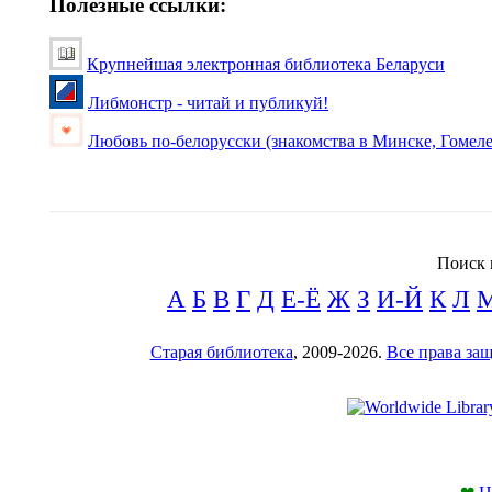
Полезные ссылки:
Крупнейшая электронная библиотека Беларуси
Либмонстр - читай и публикуй!
Любовь по-белорусски (знакомства в Минске, Гомеле
Поиск 
А
Б
В
Г
Д
Е-Ё
Ж
З
И-Й
К
Л
Старая библиотека
, 2009-2026.
Все права з