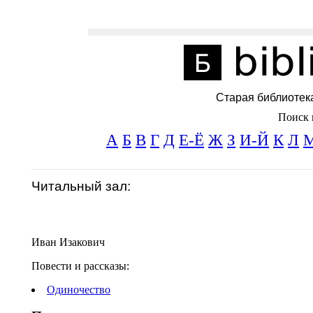
Старая библиотек
Поиск 
А
Б
В
Г
Д
Е-Ё
Ж
З
И-Й
К
Л
Читальный зал:
Иван Изакович
Повести и рассказы:
Одиночество