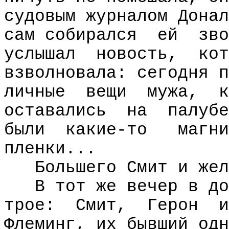
судовым журналом Донал
сам собирался
ей
зво
услышал
новость,
кот
взволновала: сегодня п
личные
вещи
мужа,
к
оставались
на
палубе
были
какие-то
магни
пленки...
Большего Смит и жел
В тот же вечер в до
трое:
Смит,
Герон
и
Флеминг, их бывший одн