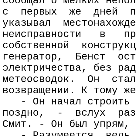
сообщал о мелких непол
с
первых
же
дней
п
указывал
местонахожде
неисправности
в
пр
собственной
конструкц
генератор,
Бенст
ост
электричества, без рад
метеосводок.
Он
стал
возвращении. К тому же
- Он начал строить 
поздно,
-
вслух
раз
Смит. - Он был упрям, 
- Разумеется, ведь 