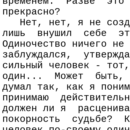
временем.
Разве
это
прекрасно?
Нет, нет, я не созд
лишь
внушил
себе
эт
Одиночество ничего не 
заблуждался,
утвержда
сильный человек - тот,
один...
Может
быть,
думал так, как я поним
принимаю
действительн
должен ли я
расценива
покорность
судьбе?
К