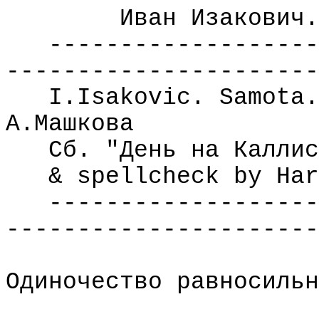
Иван Изакович.
-------------------
----------------------
I.Isakovic. Samota.
А.Машкова
Сб. "День на Каллис
& spellcheck by Har
-------------------
----------------------
Одиночество равносильн