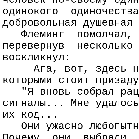
человек по-своему один
одинокого
одиночества
добровольная душевная 
Флеминг
помолчал,
перевернув
несколько
воскликнул:
- Ага, вот, здесь н
которыми стоит призаду
"Я вновь собрал рац
сигналы... Мне удалось
их код...
Они ужасно любопытн
Почему
они
выбрали