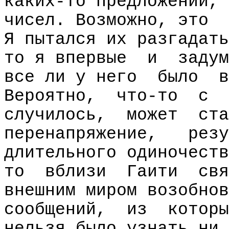
каких-то предложений, 
чисел. Возможно, это
Я пытался их разгадать
то я впервые
и
задум
все ли у него
было
в
Вероятно,
что-то
с
случилось,
может
ста
перенапряжение,
резу
длительного одиночеств
то
вблизи
Гаити
свя
внешним миром возобнов
сообщений,
из
которы
нельзя было узнать ни 