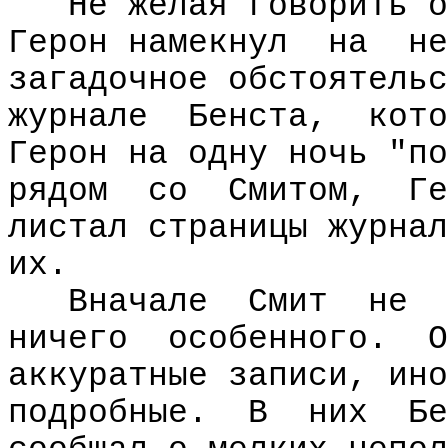
Не желая говорить о
Герон намекнул
на
не
загадочное обстоятельс
журнале
Бенста,
кото
Герон на одну ночь "по
рядом
со
Смитом,
Ге
листал страницы журнал
их.
Вначале
Смит
не
ничего
особенного.
О
аккуратные записи, ино
подробные.
В
них
Бе