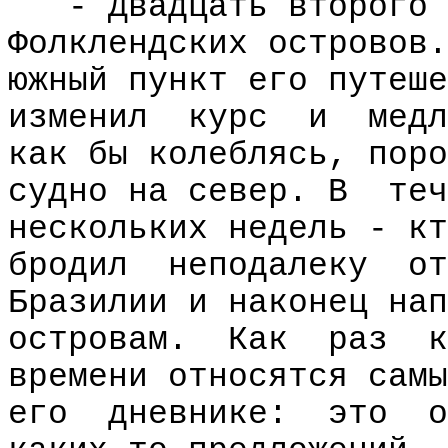
- Двадцать второго 
Фолклендских островов.
южный пункт его путеше
изменил
курс
и
медл
как бы колеблясь, поро
судно на север. В
теч
нескольких недель - кт
бродил
неподалеку
от
Бразилии и наконец нап
островам.
Как
раз
к
времени относятся самы
его
дневнике:
это
о