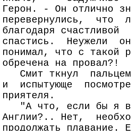
Герон. - Он отлично зн
перевернулись,
что
л
благодаря счастливой
спастись.
Неужели
он
понимал, что с такой р
обречена на провал?!
Смит ткнул
пальцем
и
испытующе
посмотре
приятеля.
"А что, если бы я в
Англии?.. Нет,
необхо
продолжать плавание. Е