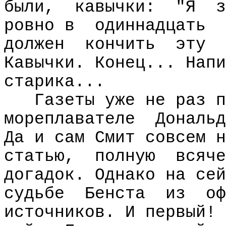
были,
кавычки:
"Я
з
ровно в
одиннадцать
должен
кончить
эту
Кавычки. Конец... Напи
старика...
Газеты уже не раз п
мореплавателе
Дональд
Да и сам Смит совсем н
статью,
полную
всяче
догадок. Однако на сей
судьбе
Бенста
из
оф
источников. И первый! 