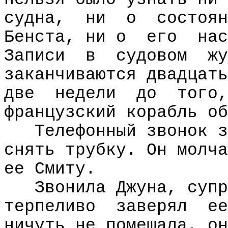
судна,
ни
о
состоян
Бенста, ни о
его
нас
Записи
в
судовом
жу
заканчиваются двадцать
две
недели
до
того,
французский корабль об
Телефонный звонок з
снять трубку. Он молча
ее Смиту.
Звонила Джуна, супр
терпеливо
заверял
ее
ничуть не помешала, он