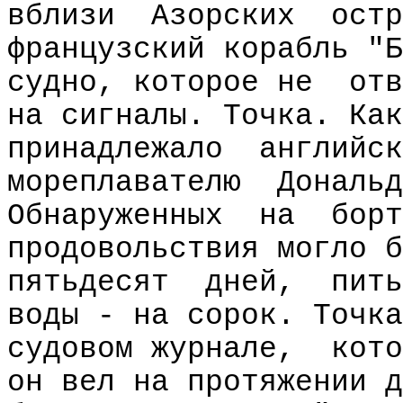
вблизи
Азорских
остр
французский корабль "Б
судно, которое не
отв
на сигналы. Точка. Как
принадлежало
английск
мореплавателю
Дональд
Обнаруженных
на
борт
продовольствия могло б
пятьдесят
дней,
пить
воды - на сорок. Точка
судовом журнале,
кото
он вел на протяжении д