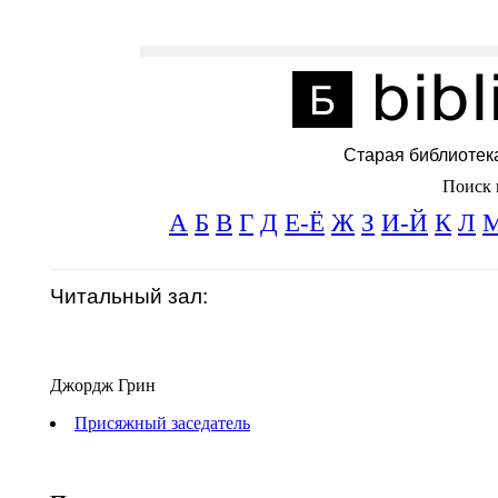
Старая библиотек
Поиск 
А
Б
В
Г
Д
Е-Ё
Ж
З
И-Й
К
Л
Читальный зал:
Джордж Грин
Присяжный заседатель