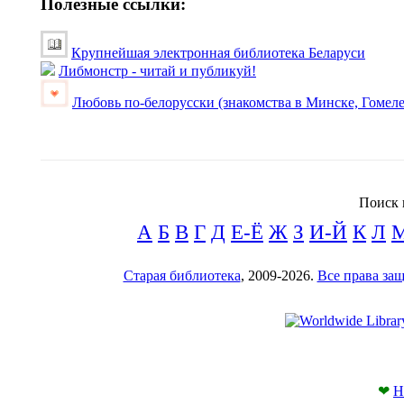
Полезные ссылки:
Крупнейшая электронная библиотека Беларуси
Либмонстр - читай и публикуй!
Любовь по-белорусски (знакомства в Минске, Гомеле
Поиск 
А
Б
В
Г
Д
Е-Ё
Ж
З
И-Й
К
Л
Старая библиотека
, 2009-2026.
Все права з
❤
Н