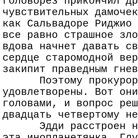
головорез прикончил др
чувствительных дамочек
как Сальвадоре Риджио 
все равно страшное зло
вдова начнет давать св
сердце старомодной вер
закипит праведным гнев
Поэтому прокурор
удовлетворены. Вот они
головами, и вопрос реш
двадцать четвертому не
Эдди расстроен н
эта инопланетянка. Глу