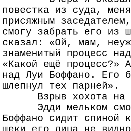
повестка из суда, меня
присяжным заседателем,
смогу забрать его из ш
сказал: «Ой, мам, неуж
знаменитый процесс над
«Какой ещё процесс?» А
над Луи Боффано. Его б
шлепнул тех парней».
Взрыв хохота на 
Эдди мельком смо
Боффано сидит спиной к
щеки его лица не видно