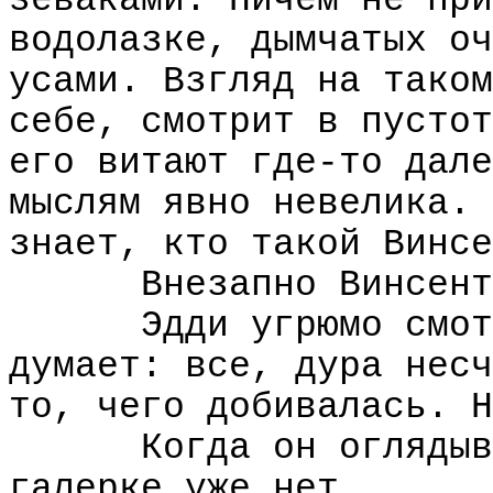
зеваками. Ничем не при
водолазке, дымчатых оч
усами. Взгляд на таком
себе, смотрит в пустот
его витают где-то дале
мыслям явно невелика. 
знает, кто такой Винсе
Внезапно Винсент
Эдди угрюмо смот
думает: все, дура несч
то, чего добивалась. Н
Когда он оглядыв
галерке уже нет.