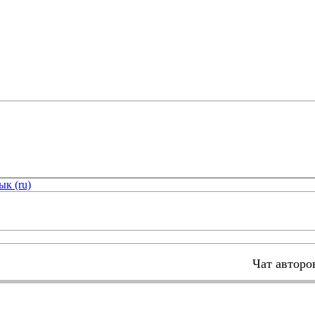
ык (ru)
Чат авторо