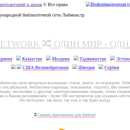
, репозиторий и архив
© Все права
дународной библиотечной сети Либмонстр
NETWORK
ОДИН МИР - ОД
краина
Казахстан
Молдова
Таджикистан
Эстон
США-Великобритания
Швеция
Сербия
ибмонстре свою авторскую коллекцию: статьи, книги, исследования. Ли
з сеть филиалов, библиотеки-партнеры, поисковики, соцсети). Вы сможет
иками, читателями и другими заинтересованными лицами, чтобы ознако
ии в Вашем распоряжении - более 100 инструментов для создания собст
Это бесплатно: так было, так есть и так будет всегда.
Скачать приложение для Android