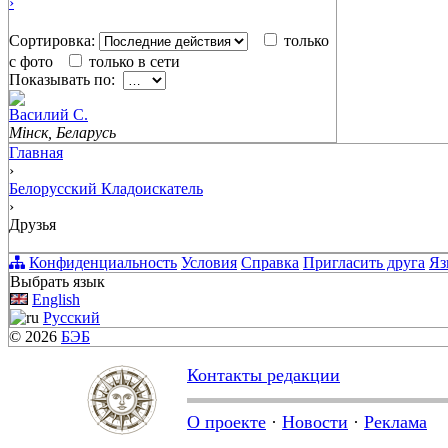
›
Сортировка:
только
с фото
только в сети
Показывать по:
Вacилий С.
Мінск, Беларусь
Главная
›
Белорусский Кладоискатель
›
Друзья
Конфиденциальность
Условия
Справка
Пригласить друга
Яз
Выбрать язык
English
Русский
© 2026
БЭБ
Контакты редакции
О проекте
·
Новости
·
Реклама