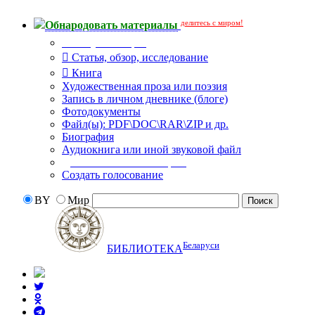
делитесь с миром!
Обнародовать материалы
Тип публикации
Статья, обзор, исследование
Книга
Художественная проза или поэзия
Запись в личном дневнике (блоге)
Фотодокументы
Файл(ы): PDF\DOC\RAR\ZIP и др.
Биография
Аудиокнига или иной звуковой файл
Дополнительные опции:
Создать голосование
BY
Мир
Беларуси
БИБЛИОТЕКА