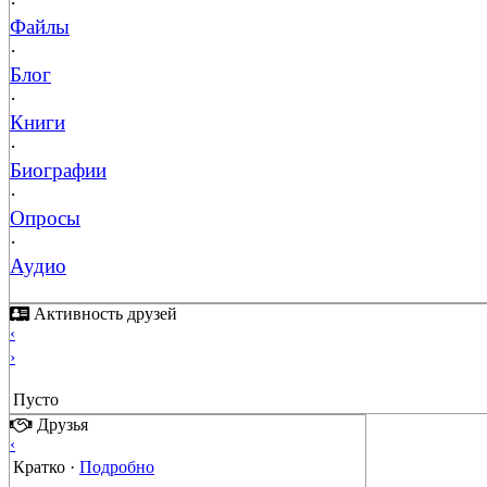
·
Файлы
·
Блог
·
Книги
·
Биографии
·
Опросы
·
Аудио
Активность друзей
‹
›
Пусто
Друзья
‹
Кратко
·
Подробно