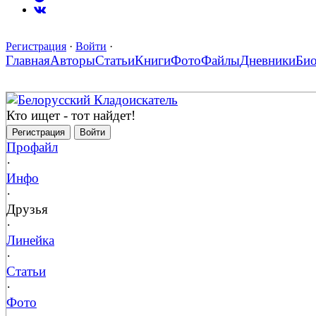
Регистрация
·
Войти
·
Главная
Авторы
Статьи
Книги
Фото
Файлы
Дневники
Би
Белорусский Кладоискатель
Кто ищет - тот найдет!
Регистрация
Войти
Профайл
·
Инфо
·
Друзья
·
Линейка
·
Статьи
·
Фото