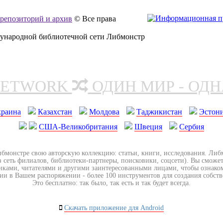
, репозиторий и архив
© Все права
дународной библиотечной сети Либмонстр
NETWORK
ОДИН МИР - ОД
краина
Казахстан
Молдова
Таджикистан
Эстон
США-Великобритания
Швеция
Сербия
ибмонстре свою авторскую коллекцию: статьи, книги, исследования. Ли
з сеть филиалов, библиотеки-партнеры, поисковики, соцсети). Вы сможет
иками, читателями и другими заинтересованными лицами, чтобы ознако
ии в Вашем распоряжении - более 100 инструментов для создания собст
Это бесплатно: так было, так есть и так будет всегда.
Скачать приложение для Android