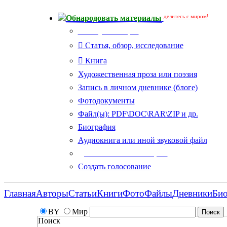
делитесь с миром!
Обнародовать материалы
Тип публикации
Статья, обзор, исследование
Книга
Художественная проза или поэзия
Запись в личном дневнике (блоге)
Фотодокументы
Файл(ы): PDF\DOC\RAR\ZIP и др.
Биография
Аудиокнига или иной звуковой файл
Дополнительные опции:
Создать голосование
Главная
Авторы
Статьи
Книги
Фото
Файлы
Дневники
Би
BY
Мир
Поиск