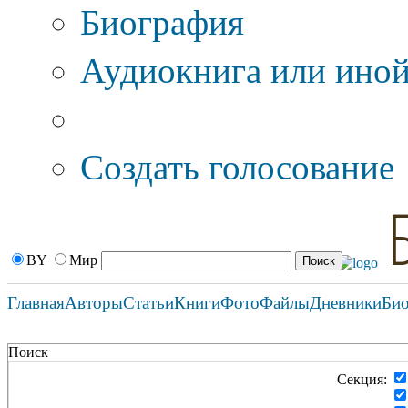
Биография
Аудиокнига или иной
Дополнительные оп
Создать голосование
BY
Мир
Главная
Авторы
Статьи
Книги
Фото
Файлы
Дневники
Би
Поиск
Секция: