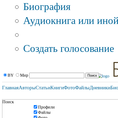
Биография
Аудиокнига или иной
Дополнительные оп
Создать голосование
BY
Мир
Главная
Авторы
Статьи
Книги
Фото
Файлы
Дневники
Би
Поиск
Профили
Файлы
Фото