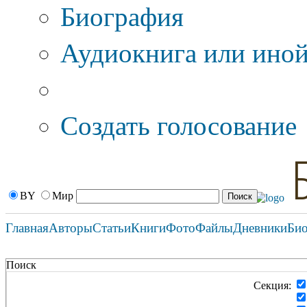
Биография
Аудиокнига или иной
Дополнительные оп
Создать голосование
BY
Мир
Главная
Авторы
Статьи
Книги
Фото
Файлы
Дневники
Би
Поиск
Секция: