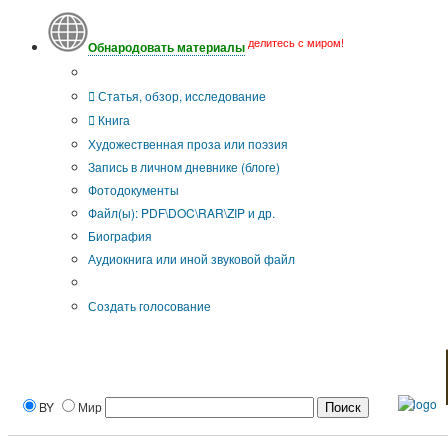
делитесь с миром!
Обнародовать материалы
Тип публикации
Статья, обзор, исследование
Книга
Художественная проза или поэзия
Запись в личном дневнике (блоге)
Фотодокументы
Файл(ы): PDF\DOC\RAR\ZIP и др.
Биография
Аудиокнига или иной звуковой файл
Дополнительные опции:
Создать голосование
BY
Мир