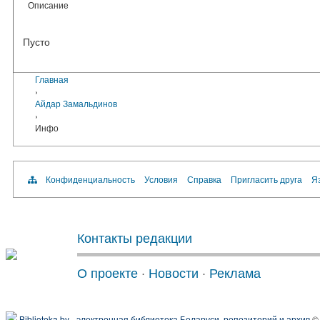
Описание
Пусто
Главная
›
Айдар Замальдинов
›
Инфо
Конфиденциальность
Условия
Справка
Пригласить друга
Яз
Контакты редакции
О проекте
·
Новости
·
Реклама
Biblioteka.by - электронная библиотека Беларуси, репозиторий и архив
© 