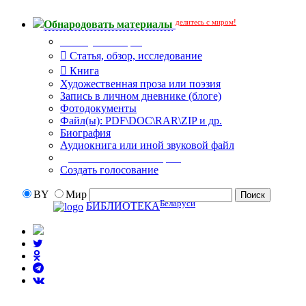
делитесь с миром!
Обнародовать материалы
Тип публикации
Статья, обзор, исследование
Книга
Художественная проза или поэзия
Запись в личном дневнике (блоге)
Фотодокументы
Файл(ы): PDF\DOC\RAR\ZIP и др.
Биография
Аудиокнига или иной звуковой файл
Дополнительные опции:
Создать голосование
BY
Мир
Беларуси
БИБЛИОТЕКА