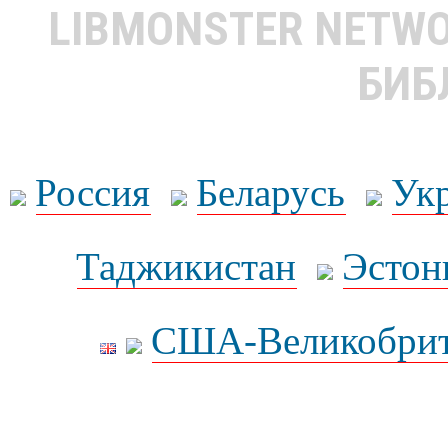
LIBMONSTER NETW
БИБ
Россия
Беларусь
Ук
Таджикистан
Эстон
США-Великобрит