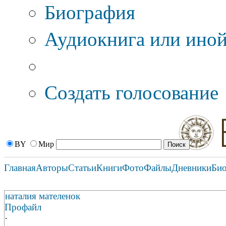
Биография
Аудиокнига или иной
Дополнительные оп
Создать голосование
BY
Мир
Главная
Авторы
Статьи
Книги
Фото
Файлы
Дневники
Би
наталия мателенок
Профайл
·