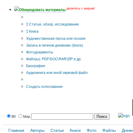
делитесь с миром!
Обнародовать материалы
Тип публикации
Статья, обзор, исследование
Книга
Художественная проза или поэзия
Запись в личном дневнике (блоге)
Фотодокументы
Файл(ы): PDF\DOC\RAR\ZIP и др.
Биография
Аудиокнига или иной звуковой файл
Дополнительные опции:
Создать голосование
BY
Мир
Главная
Авторы
Статьи
Книги
Фото
Файлы
Днев