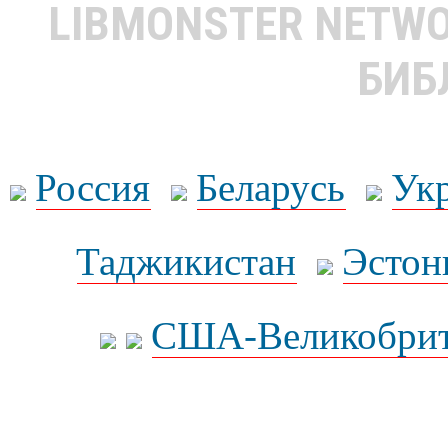
LIBMONSTER NETW
БИБ
Россия
Беларусь
Ук
Таджикистан
Эстон
США-Великобрит