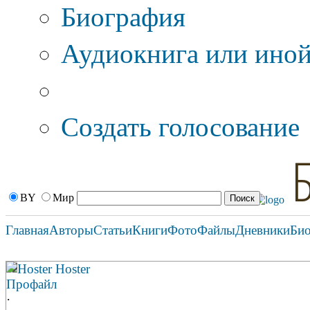
Биография
Аудиокнига или иной
Дополнительные оп
Создать голосование
BY
Мир
Главная
Авторы
Статьи
Книги
Фото
Файлы
Дневники
Би
Hoster Hoster
Профайл
·