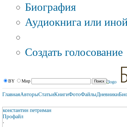
Биография
Аудиокнига или иной
Дополнительные оп
Создать голосование
BY
Мир
Главная
Авторы
Статьи
Книги
Фото
Файлы
Дневники
Би
константин петриман
Профайл
·