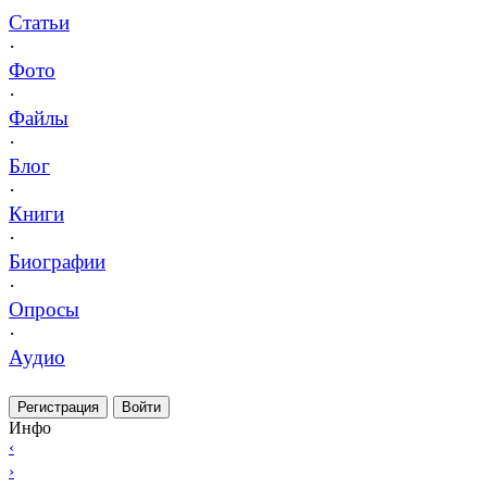
Статьи
·
Фото
·
Файлы
·
Блог
·
Книги
·
Биографии
·
Опросы
·
Аудио
Регистрация
Войти
Инфо
‹
›