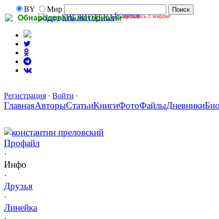
BY
Мир
Беларуси
делитесь с миром!
БИБЛИОТЕКА
Обнародовать материалы
Регистрация
·
Войти
·
Главная
Авторы
Статьи
Книги
Фото
Файлы
Дневники
Би
константин преловский
Профайл
·
Инфо
·
Друзья
·
Линейка
·