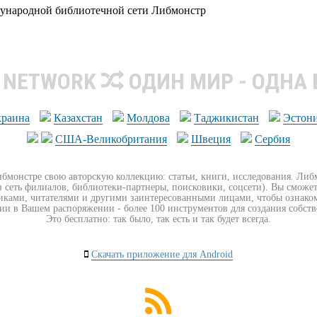
дународной библиотечной сети Либмонстр
R NETWORK
ОДИН МИР - ОДНА
краина
Казахстан
Молдова
Таджикистан
Эстон
США-Великобритания
Швеция
Сербия
ибмонстре свою авторскую коллекцию: статьи, книги, исследования. Ли
з сеть филиалов, библиотеки-партнеры, поисковики, соцсети). Вы сможет
иками, читателями и другими заинтересованными лицами, чтобы ознако
ии в Вашем распоряжении - более 100 инструментов для создания собст
Это бесплатно: так было, так есть и так будет всегда.
Скачать приложение для Android