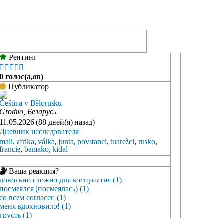
Рейтинг





0 голос(а,ов)
Публикатор
Čeština v Bělorusku
Grodno, Беларусь
11.05.2026 (88 дней(я) назад)
Дневник исследователя
mali
,
afrika
,
válka
,
junta
,
povstanci
,
tuarežci
,
rusko
,
francie
,
bamako
,
kidal
Ваша реакция?
довольно сложно для восприятия (1)
посмеялся (посмеялась) (1)
со всем согласен (1)
меня вдохновило! (1)
грусть (1)