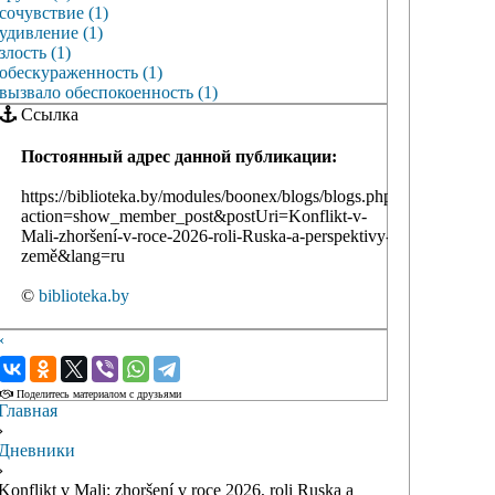
сочувствие (1)
удивление (1)
злость (1)
обескураженность (1)
вызвало обеспокоенность (1)
Ссылка
Постоянный адрес данной публикации:
https://biblioteka.by/modules/boonex/blogs/blogs.php?
action=show_member_post&postUri=Konflikt-v-
Mali-zhoršení-v-roce-2026-roli-Ruska-a-perspektivy-
země&lang=ru
©
biblioteka.by
‹
›
Поделитесь материалом с друзьями
Главная
›
Дневники
›
Konflikt v Mali: zhoršení v roce 2026, roli Ruska a