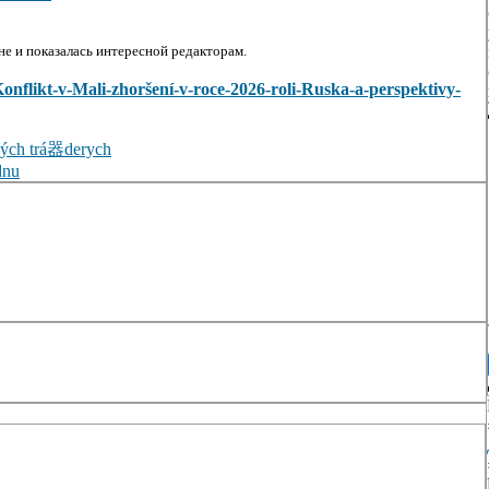
е и показалась интересной редакторам.
w/Konflikt-v-Mali-zhoršení-v-roce-2026-roli-Ruska-a-perspektivy-
vých trá器derych
dnu