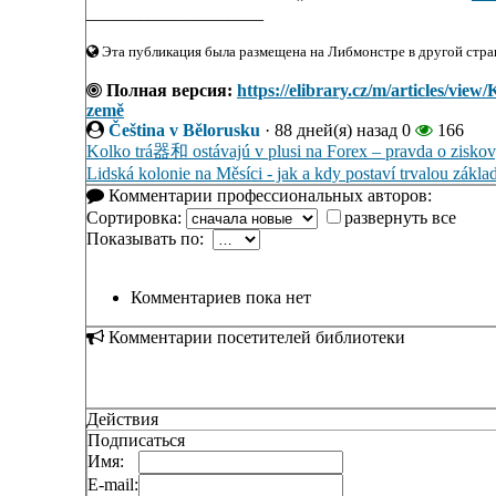
____________________
Эта публикация была размещена на Либмонстре в другой стран
Полная версия:
https://elibrary.cz/m/articles/vie
země
Čeština v Bělorusku
·
88 дней(я) назад
0
166
Kolko trá器和 ostávajú v plusi na Forex – pravda o zisko
Lidská kolonie na Měsíci - jak a kdy postaví trvalou zákla
Комментарии профессиональных авторов:
Сортировка:
развернуть все
Показывать по:
Комментариев пока нет
Комментарии посетителей библиотеки
Действия
Подписаться
Имя:
E-mail: