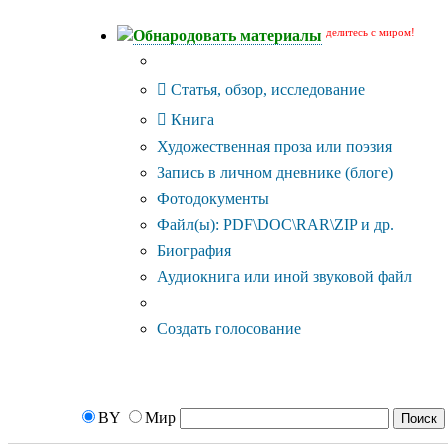
делитесь с миром!
Обнародовать материалы
Тип публикации
Статья, обзор, исследование
Книга
Художественная проза или поэзия
Запись в личном дневнике (блоге)
Фотодокументы
Файл(ы): PDF\DOC\RAR\ZIP и др.
Биография
Аудиокнига или иной звуковой файл
Дополнительные опции:
Создать голосование
BY
Мир