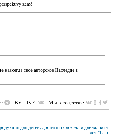
perspektivy země
е навсегда своё авторское Наследие в
в:
BY LIVE:
Мы в соцсетях: