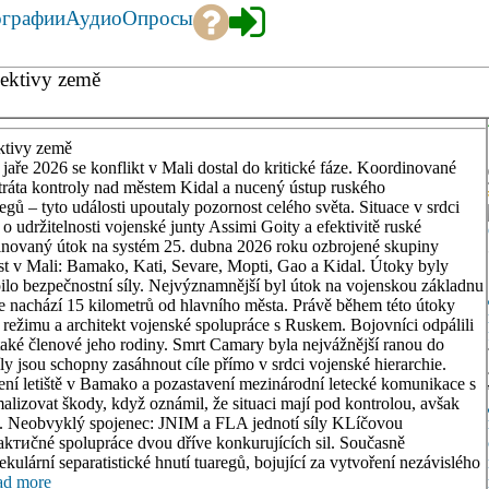
ографии
Аудио
Опросы
pektivy země
ektivy země
jaře 2026 se konflikt v Mali dostal do kritické fáze. Koordinované
 ztráta kontroly nad městem Kidal a nucený ústup ruského
ů – tyto události upoutaly pozornost celého světa. Situace v srdci
 udržitelnosti vojenské junty Assimi Goity a efektivitě ruské
dinovaný útok na systém 25. dubna 2026 roku ozbrojené skupiny
st v Mali: Bamako, Kati, Sevare, Mopti, Gao a Kidal. Útoky byly
ilo bezpečnostní síly. Nejvýznamnější byl útok na vojenskou základnu
 se nachází 15 kilometrů od hlavního města. Právě během této útoky
režimu a architekt vojenské spolupráce s Ruskem. Bojovníci odpálili
 také členové jeho rodiny. Smrt Camary byla nejvážnější ranou do
ly jsou schopny zasáhnout cíle přímo v srdci vojenské hierarchie.
ní letiště v Bamako a pozastavení mezinárodní letecké komunikace s
alizovat škody, když oznámil, že situaci mají pod kontrolou, avšak
tili. Neobvyklý spojenec: JNIM a FLA jednotí síly KLíčovou
takтиčné spolupráce dvou dříve konkurujících sil. Současně
kulární separatistické hnutí tuaregů, bojující za vytvoření nezávislého
ad more