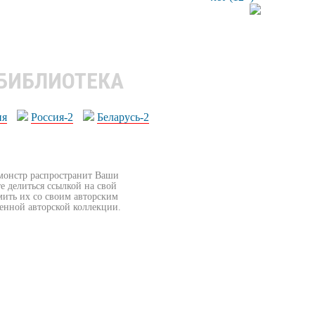
 БИБЛИОТЕКА
ия
Россия-2
Беларусь-2
бмонстр распространит Ваши
е делиться ссылкой на свой
мить их со своим авторским
венной авторской коллекции.