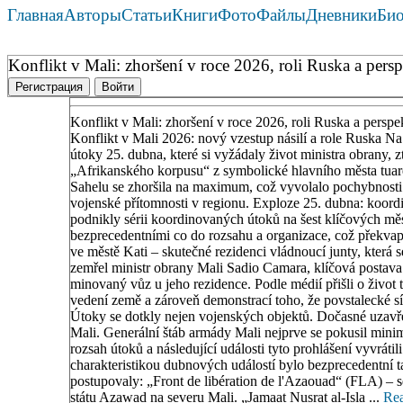
Главная
Авторы
Статьи
Книги
Фото
Файлы
Дневники
Би
Konflikt v Mali: zhoršení v roce 2026, roli Ruska a pers
Регистрация
Войти
Konflikt v Mali: zhoršení v roce 2026, roli Ruska a persp
Konflikt v Mali 2026: nový vzestup násilí a role Ruska Na 
útoky 25. dubna, které si vyžádaly život ministra obrany,
„Afrikanského korpusu“ z symbolické hlavního města tuareg
Sahelu se zhoršila na maximum, což vyvolalo pochybnosti o
vojenské přítomnosti v regionu. Exploze 25. dubna: koor
podnikly sérii koordinovaných útoků na šest klíčových mě
bezprecedentními co do rozsahu a organizace, což překvap
ve městě Kati – skutečné rezidenci vládnoucí junty, která
zemřel ministr obrany Mali Sadio Camara, klíčová postava 
minovaný vůz u jeho rezidence. Podle médií přišli o život
vedení země a zároveň demonstrací toho, že povstalecké sí
Útoky se dotkly nejen vojenských objektů. Dočasné uzavře
Mali. Generální štáb armády Mali nejprve se pokusil minim
rozsah útoků a následující události tyto prohlášení vyvrá
charakteristikou dubnových událostí bylo bezprecedentní 
postupovaly: „Front de libération de l'Azaouad“ (FLA) – se
státu Azawad na severu Mali. „Jamaat Nusrat al-Isla ...
Re